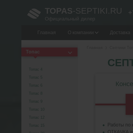
TOPAS
-SEPTIKI.RU
+
Официальный дилер
Главная
О компании
Доставка
Главная
Септики То
Топас
СЕП
Топас 4
Топас 5
Консе
Топас 6
Топас 8
Топас 9
Топас 10
Топас 12
Работы по 
Топас 15
ОТКАЧКА из