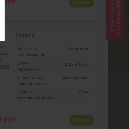
Узнать стоимость
0 руб.
Купить
и получить
Топас 6
Рассчитан
6 человек
на проживание:
Объем
3
1.15 м
/сут.
переработки:
Способ отвода
самотечный
очищенной воды:
Глубина
90 м
подводящей трубы::
0 руб.
Купить