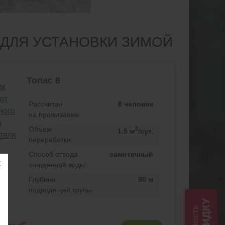
ДЛЯ УСТАНОВКИ ЗИМОЙ
Топас 8
Рассчитан
8 человек
на проживание:
Объем
3
1.5 м
/сут.
переработки:
Способ отвода
самотечный
очищенной воды:
Глубина
90 м
подводящей трубы::
СКИДКУ