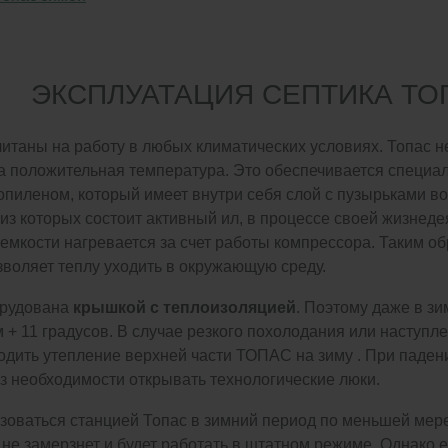
ЭКСПЛУАТАЦИЯ СЕПТИКА ТО
итаны на работу в любых климатических условиях. Топас н
а положительная температура. Это обеспечивается специа
пиленом, который имеет внутри себя слой с пузырьками во
из которых состоит активный ил, в процессе своей жизнеде
 емкости нагревается за счет работы компрессора. Таким обр
воляет теплу уходить в окружающую среду.
рудована
крышкой с теплоизоляцией
. Поэтому даже в з
м + 11 градусов. В случае резкого похолодания или наступ
одить утепление верхней части ТОПАС на зиму . При паден
з необходимости открывать технологические люки.
зоваться станцией Топас в зимний период по меньшей мере
 не замерзнет и будет работать в штатном режиме. Однако 