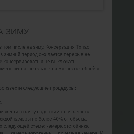
А ЗИМУ
в том числе на зиму. Консервация Топас
 в зимний период ожидается перерыв не
е консервировать и не выключать.
уменьшится, но останется жизнеспособной и
произвести следующие процедуры:
.
извести откачку содержимого и заливку
каждой камеры не более 40% от объема
о следующей схеме: камера отстойника
ла → камера аэротенка → приемная камера. И