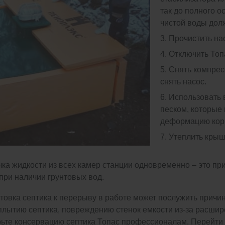
так до полного о
чистой воды долж
3. Прочистить н
4. Отключить Топ
5. Снять компрес
снять насос.
6. Использовать 
песком, которые
деформацию кор
7. Утеплить крыш
чка жидкости из всех камер станции одновременно – это п
при наличии грунтовых вод.
овка септика к перерыву в работе может послужить причин
плытию септика, повреждению стенок емкости из-за расшир
рьте консервацию септика Топас профессионалам. Перейти