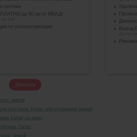
а септика
Удалени
Промыв
ПЛАТНО до 50 км от МКАД!
 за 1км
Диагнос
ии по расконсервации
Выезд 
Далее от
Рекоме
Заказать
опас зимой
ли септиков Топас для установки зимой
ика Топас на зиму
септика Топас
Топас зимой