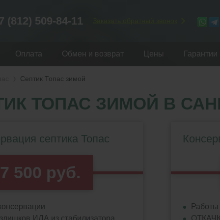
7 (812) 509-84-11
Заказать обратный звонок
Оплата
Обмен и возврат
Цены
Гарантии
пас
Септик Топас зимой
ТИК ТОПАС ЗИМОЙ В САН
рвация септика Топас
Консер
7 500 руб.
консервации
Работы 
лишков ИЛА из стабилизатора
ОТКАЧК