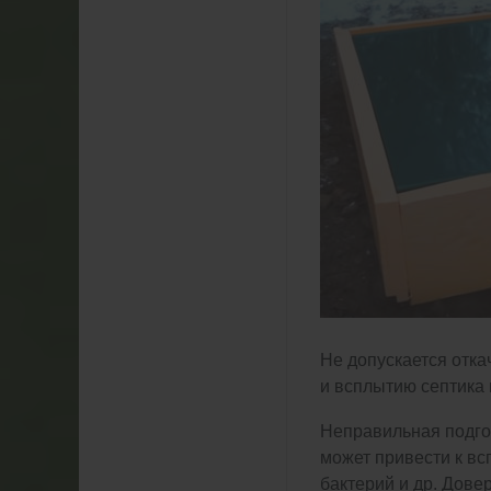
Не допускается отка
и всплытию септика 
Неправильная подгот
может привести к вс
бактерий и др. Дове