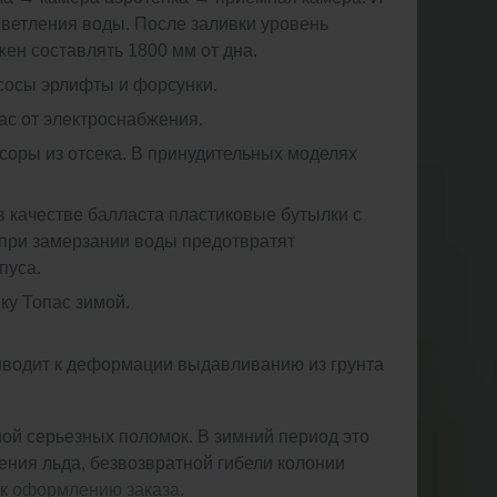
светления воды. После заливки уровень
ен составлять 1800 мм от дна.
асосы эрлифты и форсунки.
ас от электроснабжения.
соры из отсека. В принудительных моделях
в качестве балласта пластиковые бутылки с
 при замерзании воды предотвратят
пуса.
ку Топас зимой.
риводит к деформации выдавливанию из грунта
ой серьезных поломок. В зимний период это
ения льда, безвозвратной гибели колонии
 к
оформлению заказа.