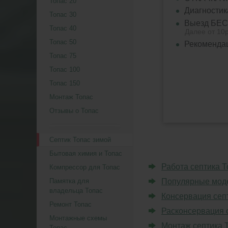
Топас 20
Диагностик
Топас 30
Выезд БЕС
Топас 40
Далее от 10р
Топас 50
Рекомендац
Топас 75
Топас 100
Топас 150
Монтаж Топас
Отзывы о Топас
Септик Топас зимой
Бытовая химия и Топас
Работа септика Т
Компрессор для Топас
Памятка для
Популярные моде
владельца Топас
Консервация септ
Ремонт Топас
Расконсервация 
Монтажные схемы
Монтаж септика 
Топас