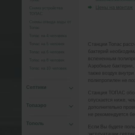
Цены на монтаж
Схема устройства
ТОПАС
Схемы отвода воды от
Топас
Топас на 4 человека
Топас на 5 человек
Станции Топас рассч
бактерий необходим
Топас на 6 человек
вспененным полипро
Топас на 8 человек
Аэробные бактерии, 
Топас на 10 человек
также воздух внутри
полипропилен не поз
Септики
Станция ТОПАС обо
опускается ниже, че
Топаэро
дополнительно пров
не рекомендуется бе
Тополь
Если Вы будете поль
эксплуатации септик