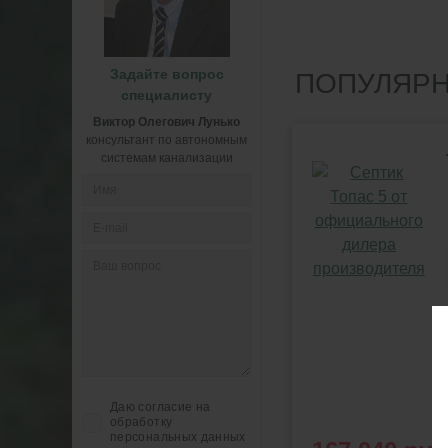
Задайте вопрос
ПОПУЛЯРН
специалисту
Виктор Олегович Лунько
консультант по автономным
системам канализации
Даю согласие на
обработку
персональных данных