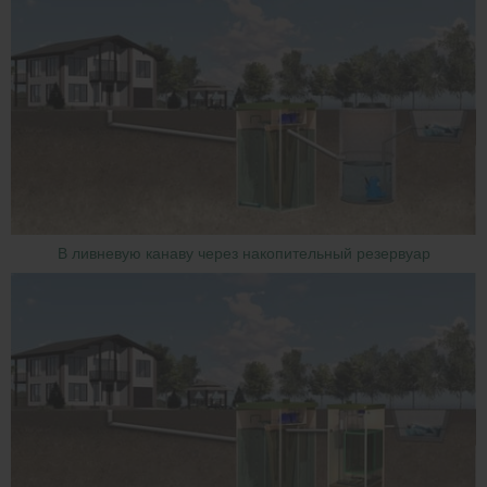
В ливневую канаву через накопительный резервуар