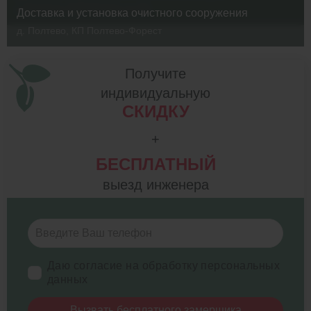
г. Ступино, СНТ Флора, д. 44
Доставка и установка очистного сооружения
д. Полтево, КП Полтево-Форест
Получите
индивидуальную
СКИДКУ
+
БЕСПЛАТНЫЙ
выезд инженера
Даю согласие на обработку персональных
данных
Вызвать бесплатного замерщика