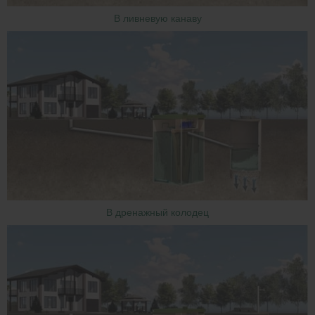
В ливневую канаву
В дренажный колодец