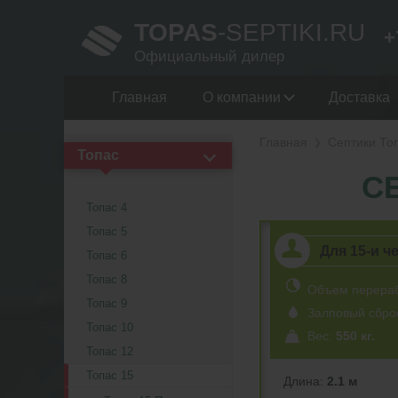
TOPAS
-SEPTIKI.RU
+
Официальный дилер
Главная
О компании
Доставка
Главная
Септики То
Топас
С
Топас 4
Топас 5
Для 15-и ч
Топас 6
Топас 8
Объем перера
Топас 9
Залповый сбро
Топас 10
Вес:
550 кг.
Топас 12
Топас 15
Длина:
2.1 м