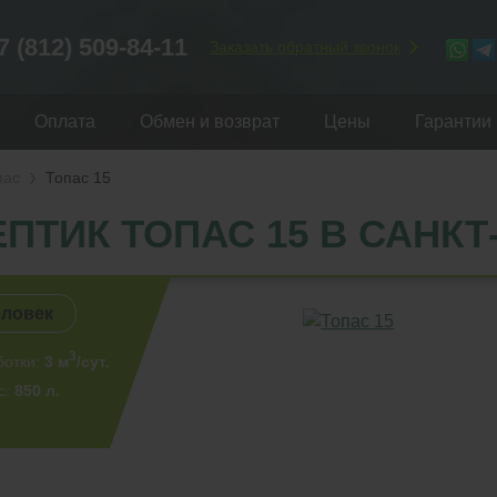
7 (812) 509-84-11
Заказать обратный звонок
Оплата
Обмен и возврат
Цены
Гарантии
пас
Топас 15
ЕПТИК ТОПАС 15 В САНКТ
еловек
3
ботки:
3 м
/сут.
с:
850 л.