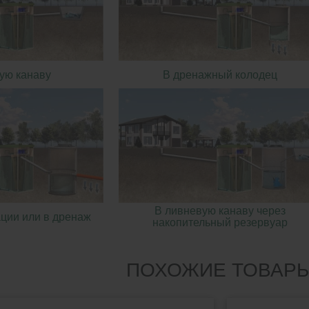
ую канаву
В дренажный колодец
В ливневую канаву через
ции или в дренаж
накопительный резервуар
ПОХОЖИЕ ТОВАР