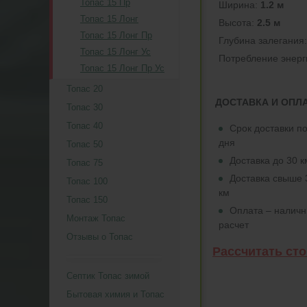
Топас 15 Пр
Ширина:
1.2 м
Топас 15 Лонг
Высота:
2.5 м
Топас 15 Лонг Пр
Глубина залегания
Топас 15 Лонг Ус
Потреблeние энерг
Топас 15 Лонг Пр Ус
Топас 20
ДОСТАВКА И ОПЛ
Топас 30
Топас 40
Срок доставки по
дня
Топас 50
Доставка до 30 
Топас 75
Доставка свыше 
Топас 100
км
Топас 150
Оплата – налич
Монтаж Топас
расчет
Отзывы о Топас
Рассчитать ст
Септик Топас зимой
Бытовая химия и Топас