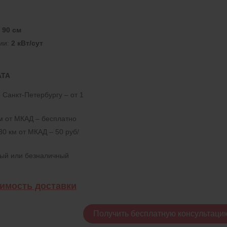
:
90 см
ии:
2 кВт/сут
АТА
 Санкт-Петербургу – от 1
км от МКАД – бесплатно
30 км от МКАД – 50 руб/
ный или безналичный
оимость доставки
Получить бесплатную консультаци