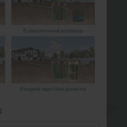
В накопительный резервуар
В водоем через блок доочистки
Ы