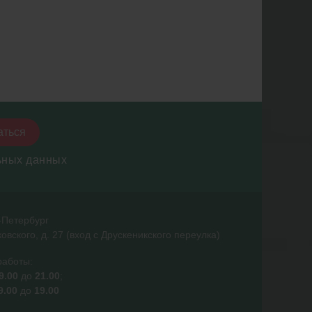
аться
ьных данных
т-Петербург
ковского, д. 27 (вход с Друскеникского переулка)
работы:
9.00
до
21.00
;
9.00
до
19.00