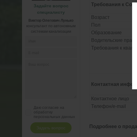
Требования к Сои
Задайте вопрос
специалисту
Возраст
Виктор Олегович Лунько
Пол
консультант по автономным
системам канализации
Образование
Водительские прав
Требования к квал
Контактная инфо
Контактное лицо
Телефон/e-mail
Даю согласие на
обработку
персональных данных
Подробнее о прод
Задать вопрос