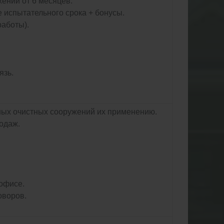
ений от 6 месяцев.
 испытательного срока + бонусы.
работы).
язь.
ных очистных сооружений их применению.
одаж.
офисе.
оворов.